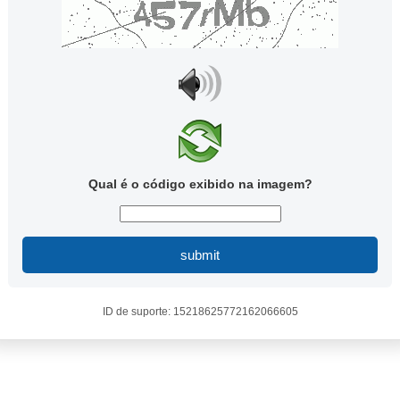
Qual é o código exibido na imagem?
submit
ID de suporte: 15218625772162066605