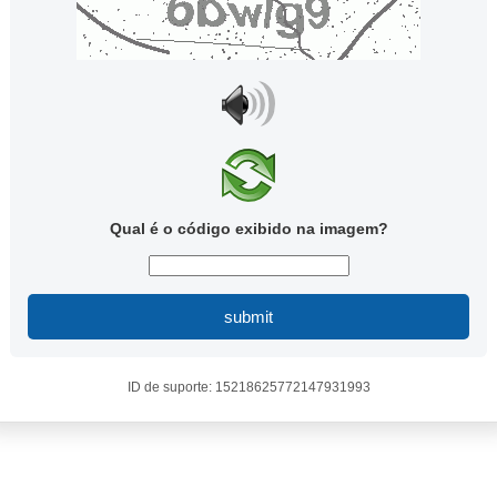
Qual é o código exibido na imagem?
submit
ID de suporte: 15218625772147931993