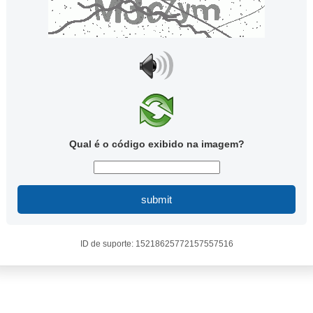
Qual é o código exibido na imagem?
submit
ID de suporte: 15218625772157557516