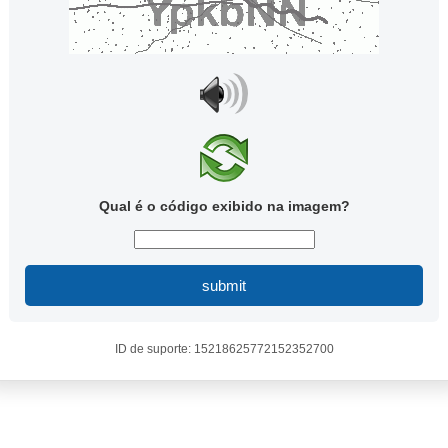
Qual é o código exibido na imagem?
submit
ID de suporte: 15218625772152352700