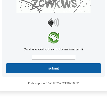
Qual é o código exibido na imagem?
submit
ID de suporte: 15218625772139759531