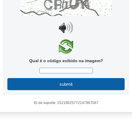
Qual é o código exibido na imagem?
submit
ID de suporte: 15218625772147967067