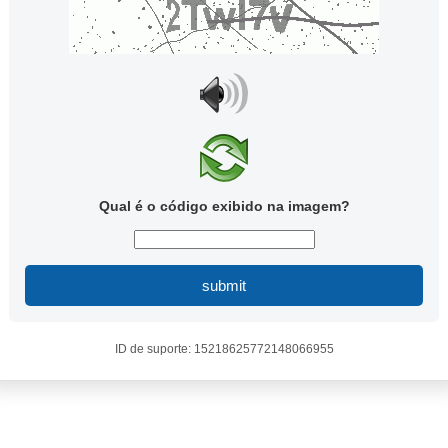
Qual é o código exibido na imagem?
submit
ID de suporte: 15218625772148066955