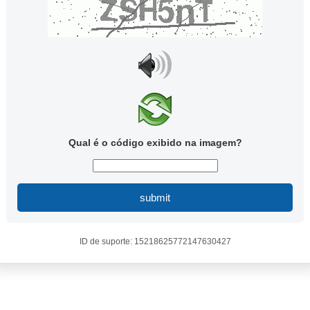
Qual é o código exibido na imagem?
submit
ID de suporte: 15218625772147630427