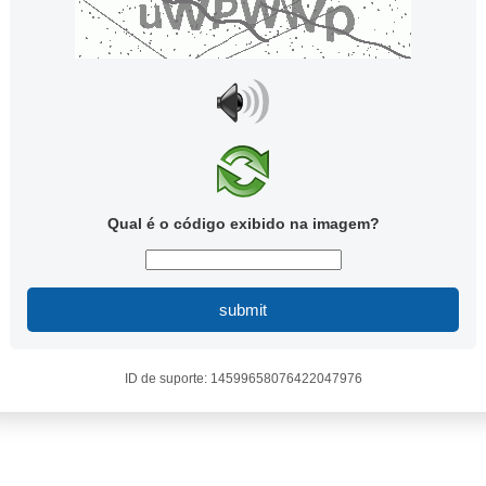
Qual é o código exibido na imagem?
submit
ID de suporte: 14599658076422047976