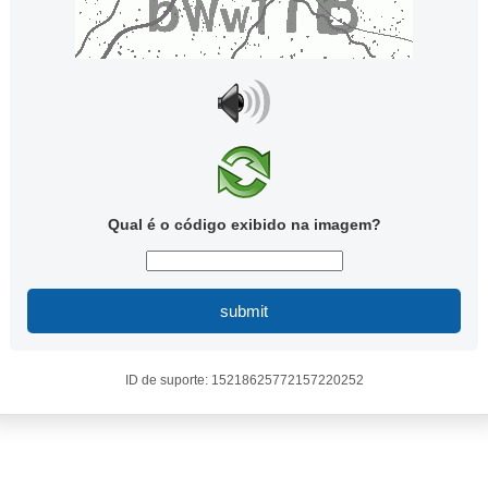
Qual é o código exibido na imagem?
submit
ID de suporte: 15218625772157220252