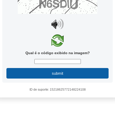
Qual é o código exibido na imagem?
submit
ID de suporte: 15218625772148224108