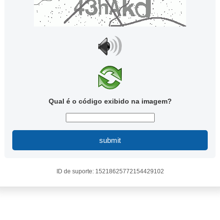
Qual é o código exibido na imagem?
submit
ID de suporte: 15218625772154429102