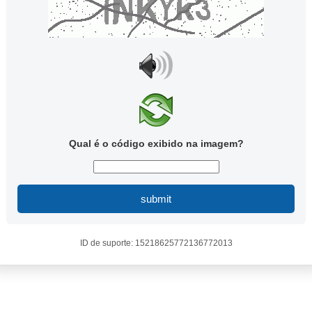
Qual é o código exibido na imagem?
submit
ID de suporte: 15218625772136772013