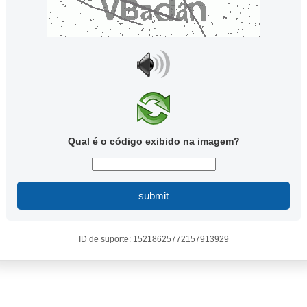
Qual é o código exibido na imagem?
submit
ID de suporte: 15218625772157913929