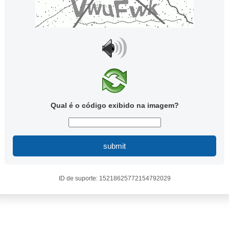
Qual é o código exibido na imagem?
submit
ID de suporte: 15218625772154792029