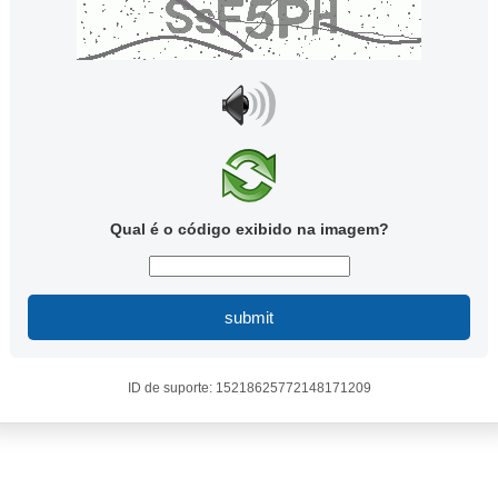
Qual é o código exibido na imagem?
submit
ID de suporte: 15218625772148171209