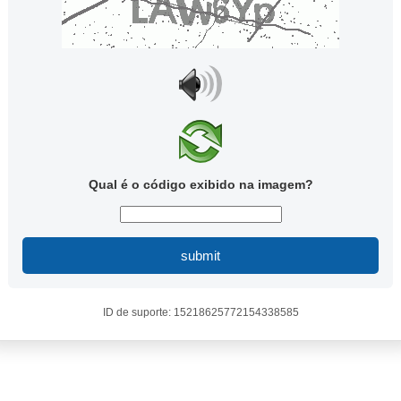
Qual é o código exibido na imagem?
submit
ID de suporte: 15218625772154338585