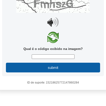
Qual é o código exibido na imagem?
submit
ID de suporte: 15218625772147860284