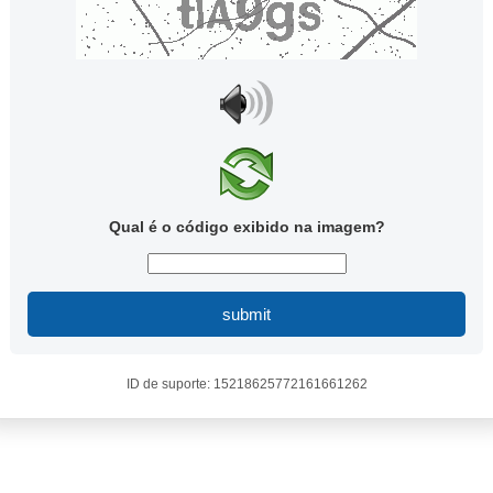
Qual é o código exibido na imagem?
submit
ID de suporte: 15218625772161661262