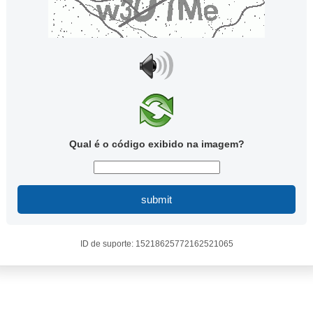
Qual é o código exibido na imagem?
submit
ID de suporte: 15218625772162521065