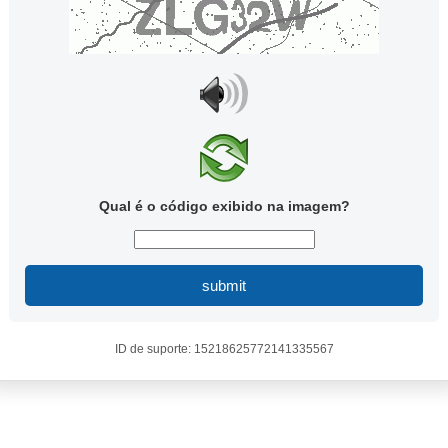
Qual é o código exibido na imagem?
submit
ID de suporte: 15218625772141335567