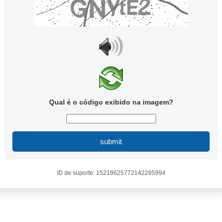
Qual é o código exibido na imagem?
submit
ID de suporte: 15218625772142285994