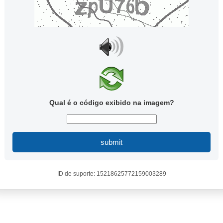
Qual é o código exibido na imagem?
submit
ID de suporte: 15218625772159003289