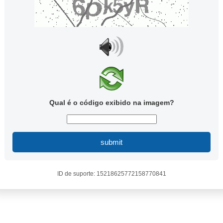
Qual é o código exibido na imagem?
submit
ID de suporte: 15218625772158770841