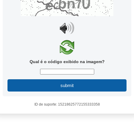
Qual é o código exibido na imagem?
submit
ID de suporte: 15218625772155333358