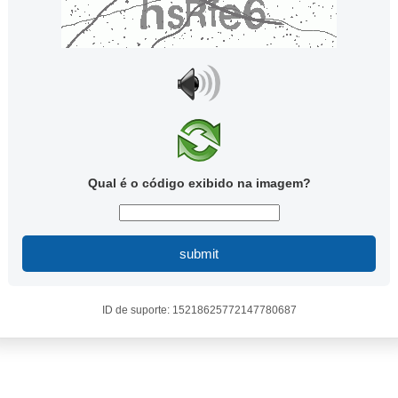
Qual é o código exibido na imagem?
submit
ID de suporte: 15218625772147780687