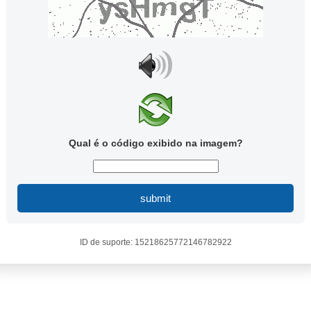
Qual é o código exibido na imagem?
submit
ID de suporte: 15218625772146782922