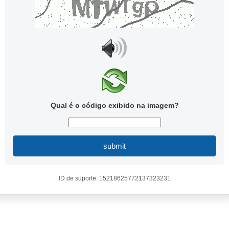
Qual é o código exibido na imagem?
submit
ID de suporte: 15218625772137323231