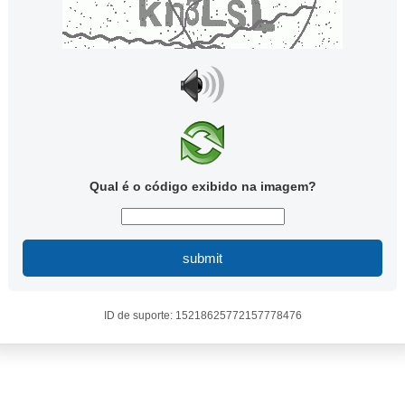
Qual é o código exibido na imagem?
submit
ID de suporte: 15218625772157778476