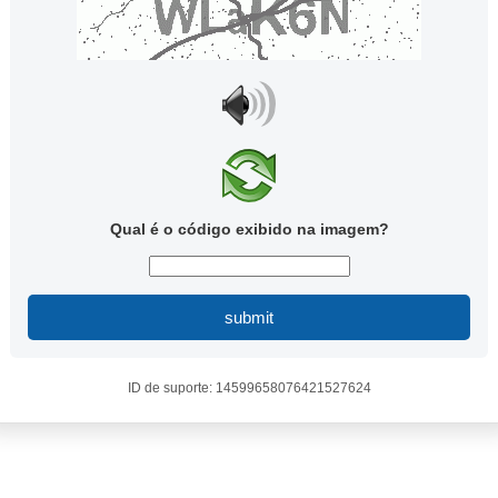
Qual é o código exibido na imagem?
submit
ID de suporte: 14599658076421527624