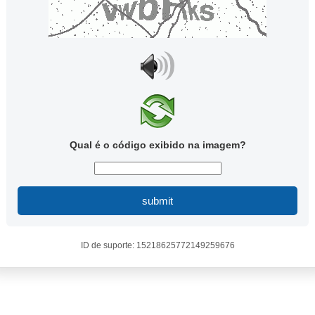
Qual é o código exibido na imagem?
submit
ID de suporte: 15218625772149259676