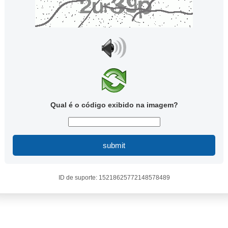
Qual é o código exibido na imagem?
submit
ID de suporte: 15218625772148578489