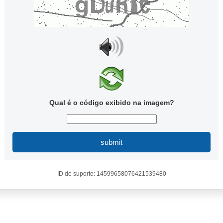
Qual é o código exibido na imagem?
submit
ID de suporte: 14599658076421539480