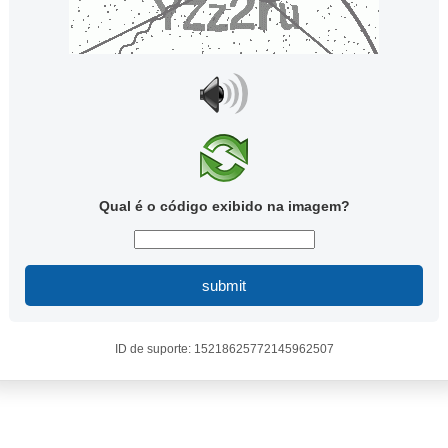
Qual é o código exibido na imagem?
submit
ID de suporte: 15218625772145962507