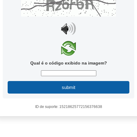
Qual é o código exibido na imagem?
submit
ID de suporte: 15218625772156376638