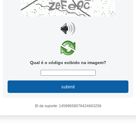
Qual é o código exibido na imagem?
submit
ID de suporte: 14599658076424663256