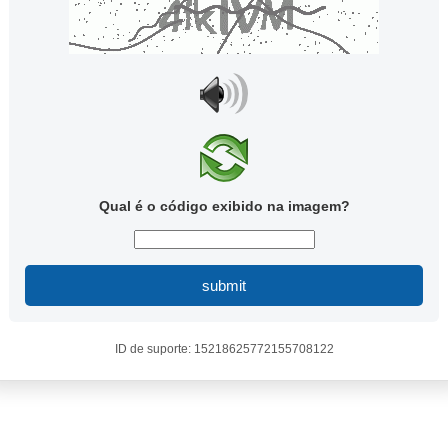
Qual é o código exibido na imagem?
submit
ID de suporte: 15218625772155708122