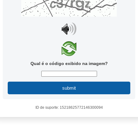
Qual é o código exibido na imagem?
submit
ID de suporte: 15218625772146300094