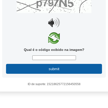
Qual é o código exibido na imagem?
submit
ID de suporte: 15218625772156450558