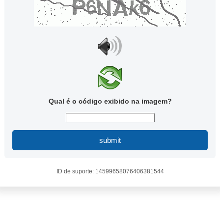
Qual é o código exibido na imagem?
submit
ID de suporte: 14599658076406381544