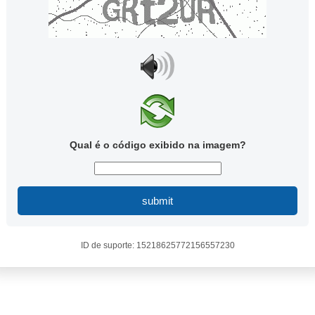
Qual é o código exibido na imagem?
submit
ID de suporte: 15218625772156557230