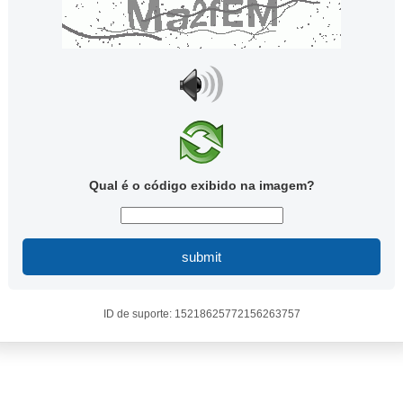
Qual é o código exibido na imagem?
submit
ID de suporte: 15218625772156263757