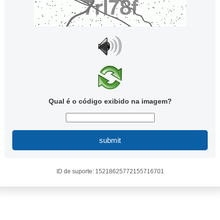
Qual é o código exibido na imagem?
submit
ID de suporte: 15218625772155716701