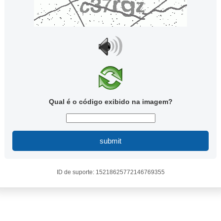
Qual é o código exibido na imagem?
submit
ID de suporte: 15218625772146769355