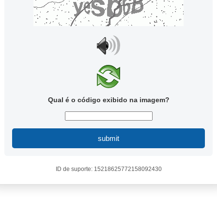
Qual é o código exibido na imagem?
submit
ID de suporte: 15218625772158092430