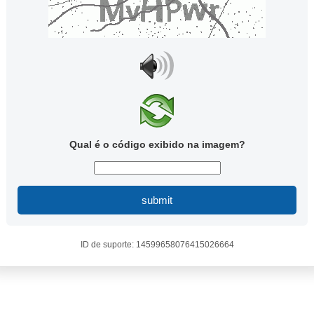
Qual é o código exibido na imagem?
submit
ID de suporte: 14599658076415026664