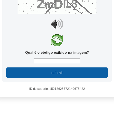
Qual é o código exibido na imagem?
submit
ID de suporte: 15218625772149675422