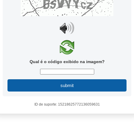
Qual é o código exibido na imagem?
submit
ID de suporte: 15218625772136059631