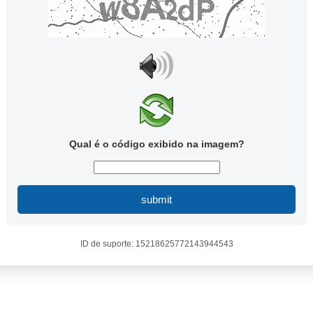
Qual é o código exibido na imagem?
submit
ID de suporte: 15218625772143944543