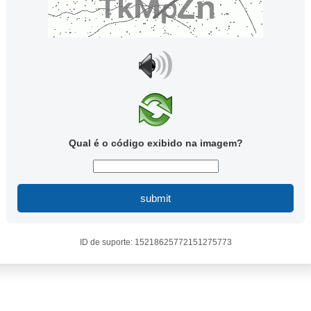
Qual é o código exibido na imagem?
submit
ID de suporte: 15218625772151275773